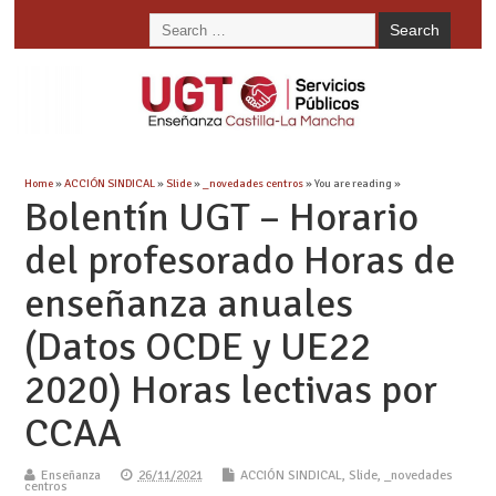
Home
»
ACCIÓN SINDICAL
»
Slide
»
_novedades centros
» You are reading »
Bolentín UGT – Horario
del profesorado Horas de
enseñanza anuales
(Datos OCDE y UE22
2020) Horas lectivas por
CCAA
Enseñanza
26/11/2021
ACCIÓN SINDICAL
,
Slide
,
_novedades
centros