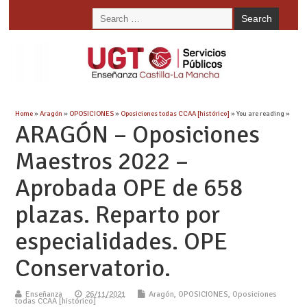
Home
»
Aragón
»
OPOSICIONES
»
Oposiciones todas CCAA [histórico]
» You are reading »
ARAGÓN – Oposiciones
Maestros 2022 –
Aprobada OPE de 658
plazas. Reparto por
especialidades. OPE
Conservatorio.
Enseñanza
26/11/2021
Aragón
,
OPOSICIONES
,
Oposiciones
todas CCAA [histórico]