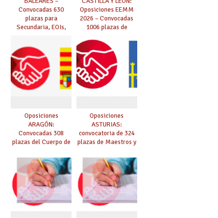
BALEARES –
CASTILLA Y LEÓN:
Convocadas 630
Oposiciones EEMM
plazas para
2026 – Convocadas
Secundaria, EOIs,
1006 plazas de
Maestros,
Secundaria, EOIs y
Conservatorios y FP
Conservatorios
(solicitudes del 15 de
enero al 4 de febrero)
Oposiciones
Oposiciones
ARAGÓN:
ASTURIAS:
Convocadas 308
convocatoria de 324
plazas del Cuerpo de
plazas de Maestros y
Maestros
10 plazas de
Catedráticos de
Música y Artes
Escénicas