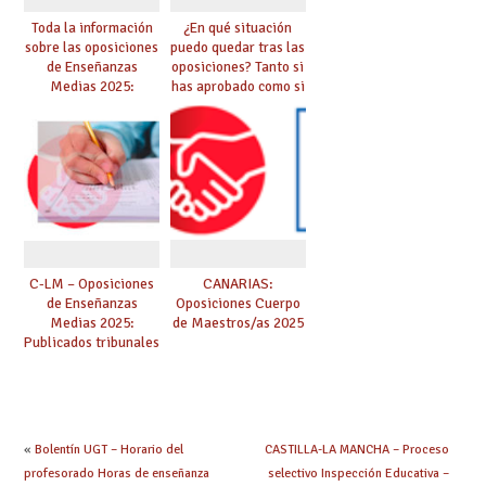
Toda la información
¿En qué situación
sobre las oposiciones
puedo quedar tras las
de Enseñanzas
oposiciones? Tanto si
Medias 2025:
has aprobado como si
PUBLICADO LISTADO
te quedas en bolsa,
DEFINITIVO DE
te lo explicamos todo
ASPIRANTES
aquí
SELECCIONADOS
C-LM – Oposiciones
CANARIAS:
de Enseñanzas
Oposiciones Cuerpo
Medias 2025:
de Maestros/as 2025
Publicados tribunales
y sedes. CONSULTA
AQUÍ TU TRIBUNAL.
Las pruebas se
iniciarán el 21 de
junio.
«
Bolentín UGT – Horario del
CASTILLA-LA MANCHA – Proceso
profesorado Horas de enseñanza
selectivo Inspección Educativa –