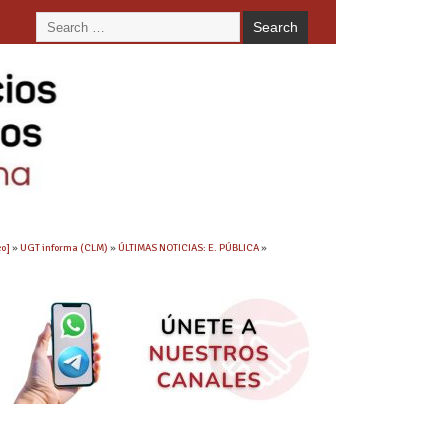
co]
»
UGT informa (CLM)
»
ÚLTIMAS NOTICIAS: E. PÚBLICA
»