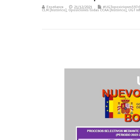
Enseñanza
21/12/2021
#UGToposiciones597c
CLM [histórico]
,
Oposiciones todas CCAA [histórico]
,
UGT in