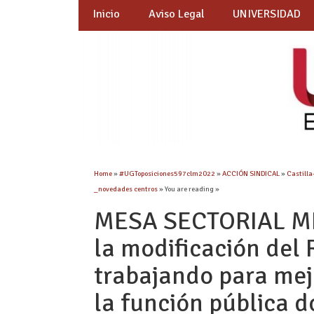
Inicio
Aviso Legal
UNIVERSIDAD
Home
»
#UGToposiciones597clm2022
»
ACCIÓN SINDICAL
»
Castill
_novedades centros
» You are reading »
MESA SECTORIAL MI
la modificación del
trabajando para mej
la función pública 