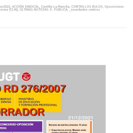
lm2022
,
ACCIÓN SINDICAL
,
Castilla-La Mancha
,
CONTRA LOS BULOS
,
Oposiciones
forma (CLM)
,
ÚLTIMAS NOTICIAS: E. PÚBLICA
,
_novedades centros