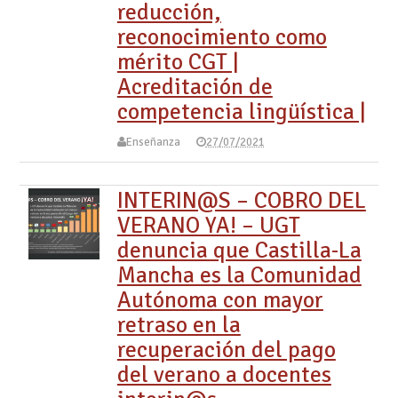
reducción,
reconocimiento como
mérito CGT |
Acreditación de
competencia lingüística |
Enseñanza
27/07/2021
INTERIN@S – COBRO DEL
VERANO YA! – UGT
denuncia que Castilla-La
Mancha es la Comunidad
Autónoma con mayor
retraso en la
recuperación del pago
del verano a docentes