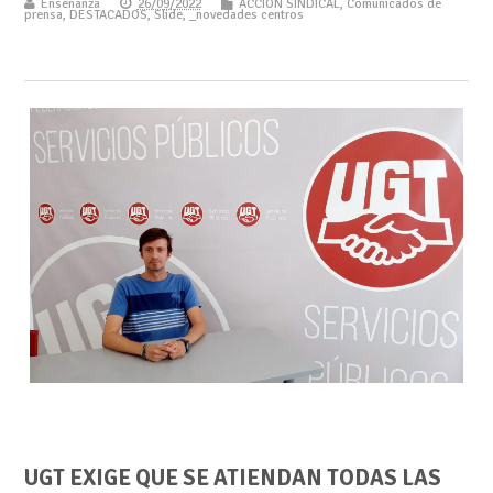
Enseñanza
26/09/2022
ACCIÓN SINDICAL
,
Comunicados de
prensa
,
DESTACADOS
,
Slide
,
_novedades centros
UGT EXIGE QUE SE ATIENDAN TODAS LAS