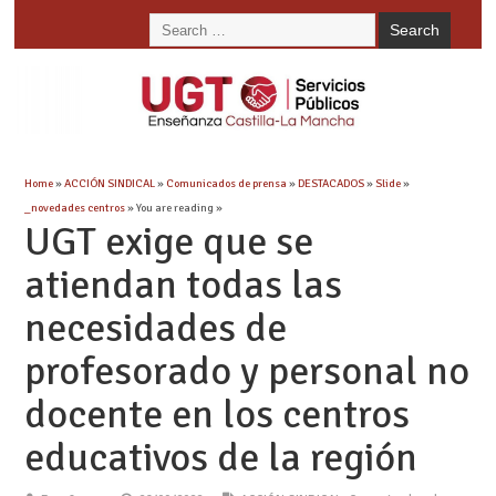
Home
»
ACCIÓN SINDICAL
»
Comunicados de prensa
»
DESTACADOS
»
Slide
»
_novedades centros
» You are reading »
UGT exige que se
atiendan todas las
necesidades de
profesorado y personal no
docente en los centros
educativos de la región