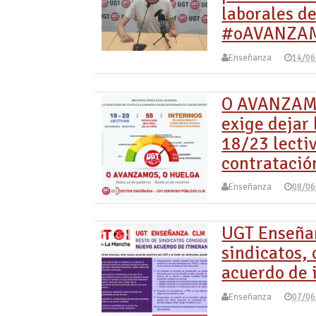
laborales de
#oAVANZA
Enseñanza
14/06
O AVANZAMO
exige dejar 
18/23 lecti
contratació
Enseñanza
08/06
UGT Enseñan
sindicatos,
acuerdo de 
Enseñanza
07/06