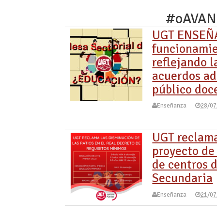
#oAVA
UGT ENSEÑA
funcionamie
reflejando l
acuerdos ad
público doc
Enseñanza
28/07
UGT reclama
proyecto de
de centros d
Secundaria
Enseñanza
21/07