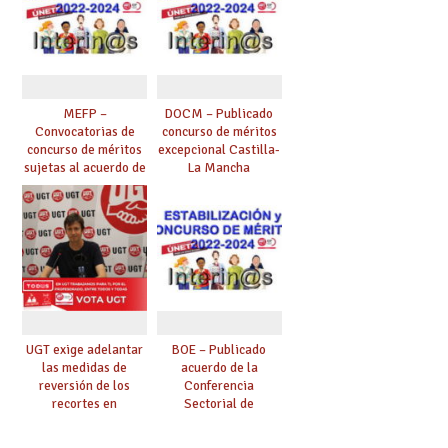
Reclamaciones hasta
el 07/02/2023.
MEFP –
DOCM – Publicado
Convocatorias de
concurso de méritos
concurso de méritos
excepcional Castilla-
sujetas al acuerdo de
La Mancha
Conferencia
Sectorial. Listado
general de plazas
convocadas.
UGT exige adelantar
BOE – Publicado
las medidas de
acuerdo de la
reversión de los
Conferencia
recortes en
Sectorial de
Educación propuestas
Educación, sobre el
por la Consejería de
procedimiento