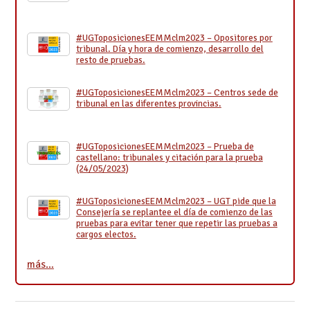
#UGToposicionesEEMMclm2023 – Opositores por
tribunal. Día y hora de comienzo, desarrollo del
resto de pruebas.
#UGToposicionesEEMMclm2023 – Centros sede de
tribunal en las diferentes provincias.
#UGToposicionesEEMMclm2023 – Prueba de
castellano: tribunales y citación para la prueba
(24/05/2023)
#UGToposicionesEEMMclm2023 – UGT pide que la
Consejería se replantee el día de comienzo de las
pruebas para evitar tener que repetir las pruebas a
cargos electos.
más…