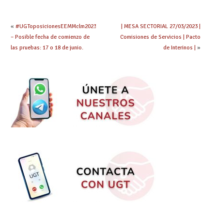
Educación
aplicable a la
convocatoria
excepcional de
«
#UGToposicionesEEMMclm2023
| MESA SECTORIAL 27/03/2023 |
concurso de méritos.
– Posible fecha de comienzo de
Comisiones de Servicios | Pacto
las pruebas: 17 o 18 de junio.
de Interinos |
»