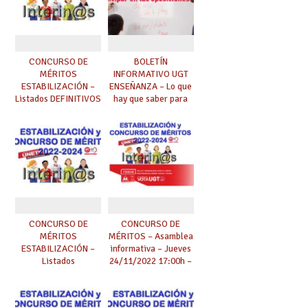
CONCURSO DE
BOLETÍN
MÉRITOS
INFORMATIVO UGT
ESTABILIZACIÓN –
ENSEÑANZA – Lo que
Listados DEFINITIVOS
hay que saber para
de admitidos y
participar en las
excluidos.
oposiciones docentes
Reclamaciones plazo
un mes (recurso de
alzada).
CONCURSO DE
CONCURSO DE
MÉRITOS
MÉRITOS – Asamblea
ESTABILIZACIÓN –
informativa – Jueves
Listados
24/11/2022 17:00h –
provisionales de
Apúntate ya!
admitidos y
excluidos.