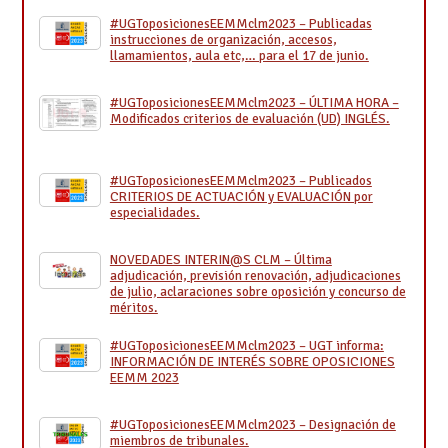
#UGToposicionesEEMMclm2023 – Publicadas
instrucciones de organización, accesos,
llamamientos, aula etc,… para el 17 de junio.
#UGToposicionesEEMMclm2023 – ÚLTIMA HORA –
Modificados criterios de evaluación (UD) INGLÉS.
#UGToposicionesEEMMclm2023 – Publicados
CRITERIOS DE ACTUACIÓN y EVALUACIÓN por
especialidades.
NOVEDADES INTERIN@S CLM – Última
adjudicación, previsión renovación, adjudicaciones
de julio, aclaraciones sobre oposición y concurso de
méritos.
#UGToposicionesEEMMclm2023 – UGT informa:
INFORMACIÓN DE INTERÉS SOBRE OPOSICIONES
EEMM 2023
#UGToposicionesEEMMclm2023 – Designación de
miembros de tribunales.