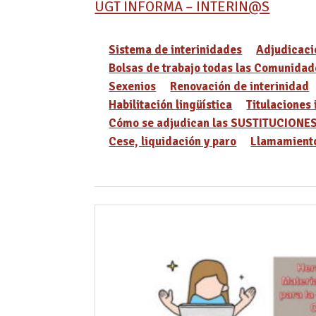
UGT INFORMA – INTERIN@S
Sistema de interinidades
Adjudicaci
Bolsas de trabajo todas las Comunidad
Sexenios
Renovación de interinidad
Habilitación lingüística
Titulaciones 
Cómo se adjudican las SUSTITUCIONE
Cese, liquidación y paro
Llamamiento