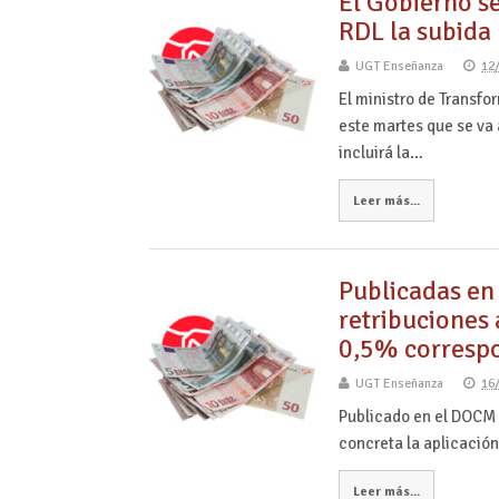
El Gobierno s
RDL la subida
UGT Enseñanza
12
El ministro de Transfo
este martes que se va
incluirá la…
Leer más...
Publicadas en
retribuciones 
0,5% corresp
UGT Enseñanza
16
Publicado en el DOCM 
concreta la aplicación,
Leer más...