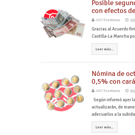
Posible segund
con efectos d
UGT Enseñanza
10
Gracias al Acuerdo fir
Castilla-La Mancha pod
Leer más...
Nómina de oct
0,5% con cará
UGT Enseñanza
04
Según informó ayer la
actualizarán, de mane
adecuarlos a la subid
Leer más...