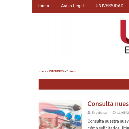
Inicio
Aviso Legal
UNIVERSIDAD
Home
»
INTERINOS
»
Trienos
Consulta nuest
Enseñanza
11/08/2
Consulta nuestra nueva
cómo solicitarlos Últ