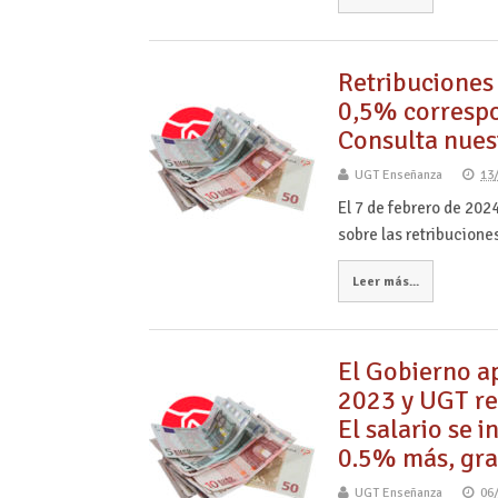
Retribuciones 
0,5% correspon
Consulta nues
UGT Enseñanza
13
El 7 de febrero de 202
sobre las retribucione
Leer más...
El Gobierno a
2023 y UGT re
El salario se 
0.5% más, gra
UGT Enseñanza
06