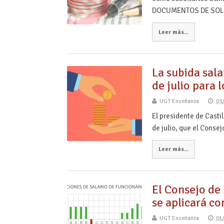
DOCUMENTOS DE SOL
Leer más...
La subida sala
de julio para 
UGT Enseñanza
03
El presidente de Casti
de julio, que el Conse
Leer más...
El Consejo de
se aplicará co
UGT Enseñanza
01