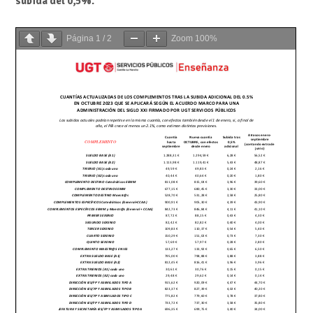
subida del 0,5%.
Página
1
/
2
Zoom
100%