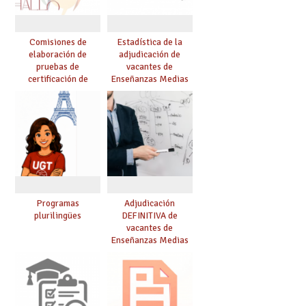
Comisiones de
Estadística de la
elaboración de
adjudicación de
pruebas de
vacantes de
certificación de
Enseñanzas Medias
competencia
para el curso 26/27
lingüística: publicada
resolución definitiva
Programas
Adjudicación
plurilingües
DEFINITIVA de
vacantes de
Enseñanzas Medias
para el curso 26-27