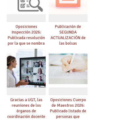
Oposiciones
Publicación de
Inspección 2026:
SEGUNDA
Publicada resolución
ACTUALIZACIÓN de
por la que se nombra
las bolsas
funcionarios/as en
provisionales de
prácticas, se regulan
Cuerpo de Maestros
dichas prácticas y se
de especialidades
convoca acto público
convocadas a
de adjudicación
oposición
Gracias a UGT, las
Oposiciones Cuerpo
reuniones de los
de Maestros 2026:
órganos de
Publicado listado de
coordinación docente
personas que
se pueden celebrar
adquieren nueva
de manera
especialidad
telemática, sin exigir
presencialidad en el