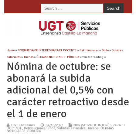
Home
»
NORMATIVA DE INTERÉS PARA EL DOCENTE
»
Retribuciones
»
Slide
»
Subidas
salariales
»
Trienos
»
ÚLTIMAS NOTICIAS: E. PÚBLICA
» You are reading »
Nómina de octubre: se
abonará la subida
adicional del 0,5% con
carácter retroactivo desde
el 1 de enero
UGT Enseñanza
04/10/2023
NORMATIVA DE INTERÉS PARA EL
DOCENTE
,
Retribuciones
,
Slide
,
Subidas salariales
,
Trienos
,
ÚLTIMAS
NOTICIAS: E. PÚBLICA