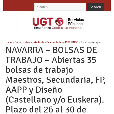
Home
»
Bolsas de trabajo todas las Comunidades
»
INTERINOS
» You are reading »
NAVARRA – BOLSAS DE
TRABAJO – Abiertas 35
bolsas de trabajo
Maestros, Secundaria, FP,
AAPP y Diseño
(Castellano y/o Euskera).
Plazo del 26 al 30 de