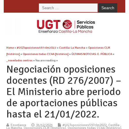
Home
»
#UGToposiciones597clm2022
»
Castilla-La Mancha
»
Oposiciones CLM
[histórico]
»
Oposiciones todas CCAA [histórico]
»
ÚLTIMAS NOTICIAS: E. PÚBLICA
»
_novedades centros
» You are reading »
Negociación oposiciones
docentes (RD 276/2007) –
El Ministerio abre periodo
de aportaciones públicas
hasta el 21/01/2022.
Enseñanza
31/12/2021
#UGToposiciones597clm2022
,
Castilla-
La Mancha
,
Oposiciones CLM [histórico]
,
Oposiciones todas CCAA [histórico]
,