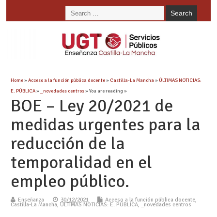
Home
»
Acceso a la función pública docente
»
Castilla-La Mancha
»
ÚLTIMAS NOTICIAS:
E. PÚBLICA
»
_novedades centros
» You are reading »
BOE – Ley 20/2021 de
medidas urgentes para la
reducción de la
temporalidad en el
empleo público.
Enseñanza
30/12/2021
Acceso a la función pública docente
,
Castilla-La Mancha
,
ÚLTIMAS NOTICIAS: E. PÚBLICA
,
_novedades centros