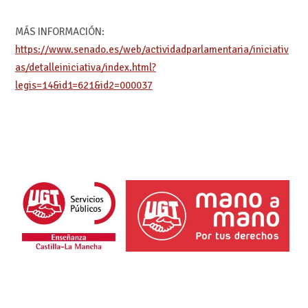
MÁS INFORMACIÓN:
https://www.senado.es/web/actividadparlamentaria/iniciativ
as/detalleiniciativa/index.html?
legis=14&id1=621&id2=000037