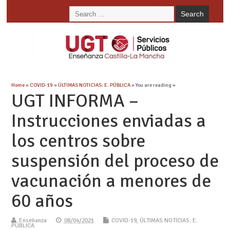
Home
»
COVID-19
»
ÚLTIMAS NOTICIAS: E. PÚBLICA
» You are reading »
UGT INFORMA –
Instrucciones enviadas a
los centros sobre
suspensión del proceso de
vacunación a menores de
60 años
Enseñanza
08/04/2021
COVID-19
,
ÚLTIMAS NOTICIAS: E.
PÚBLICA