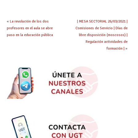
exige al Ministerio
y tipo de bolsa para
que los compromisos
el curso 26/27
se materialicen con
la mayor agilidad
«
La revolución de los dos
| MESA SECTORIAL 26/03/2021 |
posible
profesores en el aula se abre
Comisiones de Servicio | Días de
paso en la educación pública
libre disposición (moscosos) |
Regulación actividades de
formación |
»