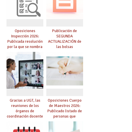
Oposiciones
Publicación de
Inspección 2026:
SEGUNDA
Publicada resolución
ACTUALIZACIÓN de
por la que se nombra
las bolsas
funcionarios/as en
provisionales de
prácticas, se regulan
Cuerpo de Maestros
dichas prácticas y se
de especialidades
convoca acto público
convocadas a
de adjudicación
oposición
Gracias a UGT, las
Oposiciones Cuerpo
reuniones de los
de Maestros 2026:
órganos de
Publicado listado de
coordinación docente
personas que
se pueden celebrar
adquieren nueva
de manera
especialidad