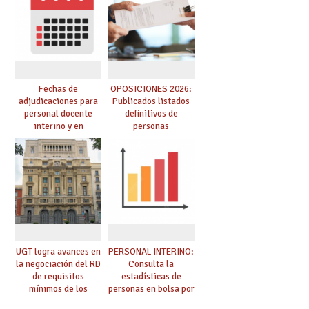
telemática, sin exigir
presencialidad en el
centro
Fechas de
OPOSICIONES 2026:
adjudicaciones para
Publicados listados
personal docente
definitivos de
interino y en
personas
prácticas: todo lo que
seleccionadas. ¿Qué
debes saber
hacer ahora si he
obtenido plaza?
UGT logra avances en
PERSONAL INTERINO:
la negociación del RD
Consulta la
de requisitos
estadísticas de
mínimos de los
personas en bolsa por
centros educativos y
cuerpo, especialidad