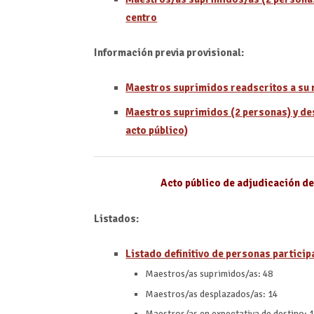
centro
Información previa provisional:
Maestros suprimidos readscritos a su 
Maestros suprimidos (2 personas) y des
acto público)
Acto público de adjudicación de
Listados:
Listado definitivo de personas particip
Maestros/as suprimidos/as: 48
Maestros/as desplazados/as: 14
Maestros/as en expectativa de destino: 