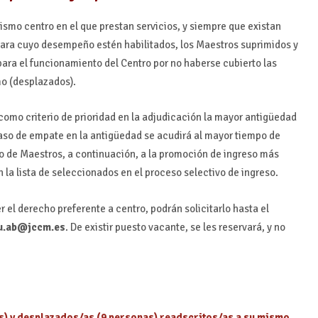
ismo centro en el que prestan servicios, y siempre que existan
para cuyo desempeño estén habilitados, los Maestros suprimidos y
para el funcionamiento del Centro por no haberse cubierto las
mo (desplazados).
 como criterio de prioridad en la adjudicación la mayor antigüedad
 caso de empate en la antigüedad se acudirá al mayor tiempo de
po de Maestros, a continuación, a la promoción de ingreso más
n la lista de seleccionados en el proceso selectivo de ingreso.
 el derecho preferente a centro, podrán solicitarlo hasta el
du.ab@jccm.es
. De existir puesto vacante, se les reservará, y no
) y desplazados/as (9 personas) readscritos/as a su mismo