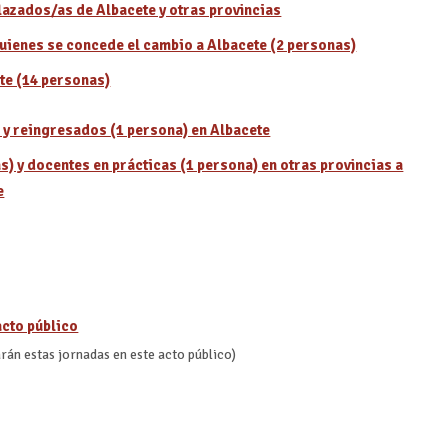
lazados/as de Albacete y otras provincias
uienes se concede el cambio a Albacete (2 personas)
te (14 personas)
 y reingresados (1 persona) en Albacete
) y docentes en prácticas (1 persona) en otras provincias a
e
acto público
rán estas jornadas en este acto público)