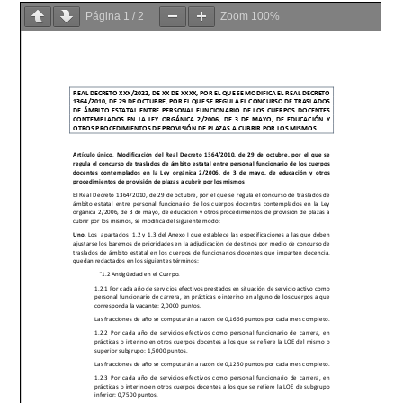
Página
1
/
2
Zoom
100%