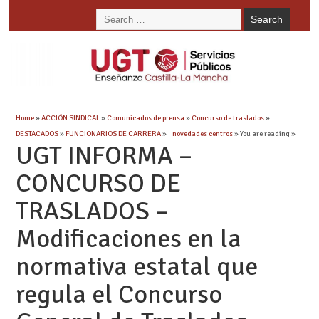
Home
»
ACCIÓN SINDICAL
»
Comunicados de prensa
»
Concurso de traslados
»
DESTACADOS
»
FUNCIONARIOS DE CARRERA
»
_novedades centros
» You are reading »
UGT INFORMA –
CONCURSO DE
TRASLADOS –
Modificaciones en la
normativa estatal que
regula el Concurso