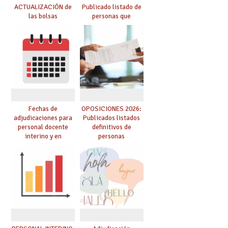
ACTUALIZACIÓN de
Publicado listado de
las bolsas
personas que
provisionales de
adquieren nueva
Cuerpo de Maestros
especialidad
de especialidades
convocadas a
oposición
Fechas de
OPOSICIONES 2026:
adjudicaciones para
Publicados listados
personal docente
definitivos de
interino y en
personas
prácticas: todo lo que
seleccionadas. ¿Qué
debes saber
hacer ahora si he
obtenido plaza?