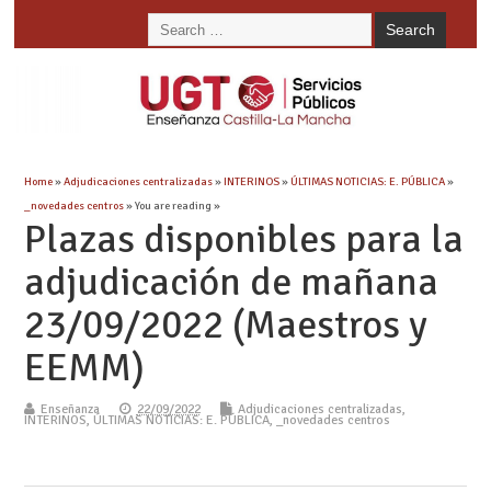
Home
»
Adjudicaciones centralizadas
»
INTERINOS
»
ÚLTIMAS NOTICIAS: E. PÚBLICA
»
_novedades centros
» You are reading »
Plazas disponibles para la
adjudicación de mañana
23/09/2022 (Maestros y
EEMM)
Enseñanza
22/09/2022
Adjudicaciones centralizadas
,
INTERINOS
,
ÚLTIMAS NOTICIAS: E. PÚBLICA
,
_novedades centros