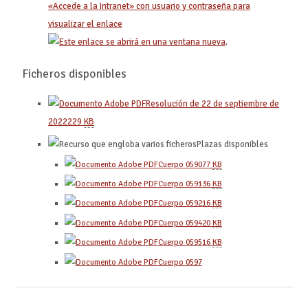
«Accede a la Intranet» con usuario y contraseña para
visualizar el enlace
.
Ficheros disponibles
Resolución de 22 de septiembre de
2022
229
KB
Plazas disponibles
Cuerpo 0590
77
KB
Cuerpo 0591
36
KB
Cuerpo 0592
16
KB
Cuerpo 0594
20
KB
Cuerpo 0595
16
KB
Cuerpo 0597