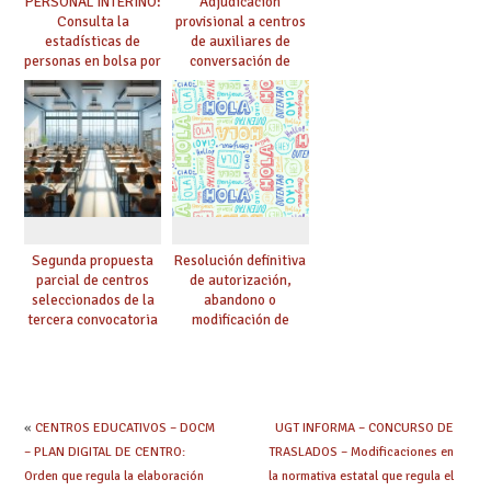
PERSONAL INTERINO:
Adjudicación
Consulta la
provisional a centros
estadísticas de
de auxiliares de
personas en bolsa por
conversación de
cuerpo, especialidad
inglés y francés
y tipo de bolsa para
el curso 26/27
Segunda propuesta
Resolución definitiva
parcial de centros
de autorización,
seleccionados de la
abandono o
tercera convocatoria
modificación de
de ayudas del Plan de
programas bilingües
climatización en
o plurilingües. Se
colegios
confirma el abandono
de un importante
número de proyectos
«
CENTROS EDUCATIVOS – DOCM
UGT INFORMA – CONCURSO DE
en colegios.
– PLAN DIGITAL DE CENTRO:
TRASLADOS – Modificaciones en
Orden que regula la elaboración
la normativa estatal que regula el