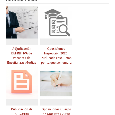
Adjudicación
Oposiciones
DEFINITIVA de
Inspección 2026:
vacantes de
Publicada resolución
Enseñanzas Medias
por la que se nombra
para el curso 26-27
funcionarios/as en
prácticas, se regulan
dichas prácticas y se
convoca acto público
de adjudicación
Publicación de
Oposiciones Cuerpo
SEGUNDA
de Maestros 2026: