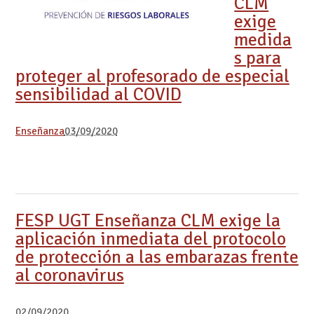
CLM
exige
medida
s para
proteger al profesorado de especial
sensibilidad al COVID
Enseñanza
03/09/2020
FESP UGT Enseñanza CLM exige la
aplicación inmediata del protocolo
de protección a las embarazas frente
al coronavirus
02/09/2020