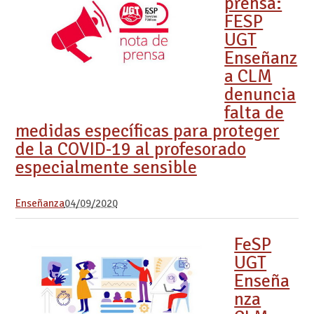
prensa:
FESP
UGT
Enseñanz
a CLM
denuncia
falta de
medidas específicas para proteger
de la COVID-19 al profesorado
especialmente sensible
Enseñanza
04/09/2020
FeSP
UGT
Enseña
nza