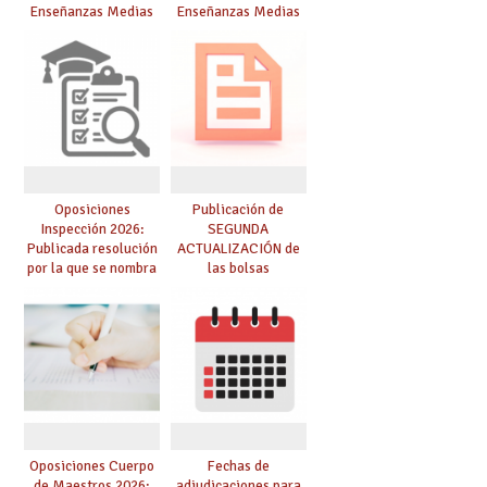
Enseñanzas Medias
Enseñanzas Medias
para el curso 26/27
para el curso 26-27
Oposiciones
Publicación de
Inspección 2026:
SEGUNDA
Publicada resolución
ACTUALIZACIÓN de
por la que se nombra
las bolsas
funcionarios/as en
provisionales de
prácticas, se regulan
Cuerpo de Maestros
dichas prácticas y se
de especialidades
convoca acto público
convocadas a
de adjudicación
oposición
Oposiciones Cuerpo
Fechas de
de Maestros 2026:
adjudicaciones para