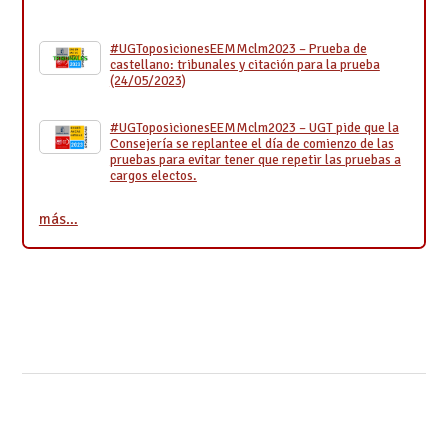
#UGToposicionesEEMMclm2023 – Prueba de
castellano: tribunales y citación para la prueba
(24/05/2023)
#UGToposicionesEEMMclm2023 – UGT pide que la
Consejería se replantee el día de comienzo de las
pruebas para evitar tener que repetir las pruebas a
cargos electos.
más…