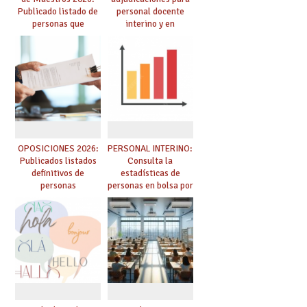
Publicado listado de
personal docente
personas que
interino y en
adquieren nueva
prácticas: todo lo que
especialidad
debes saber
OPOSICIONES 2026:
PERSONAL INTERINO:
Publicados listados
Consulta la
definitivos de
estadísticas de
personas
personas en bolsa por
seleccionadas. ¿Qué
cuerpo, especialidad
hacer ahora si he
y tipo de bolsa para
obtenido plaza?
el curso 26/27