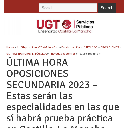
Home
»
#UGToposicionesEEMMclm2023
»
Estabilización
»
INTERINOS
»
OPOSICIONES
»
ÚLTIMAS NOTICIAS: E. PÚBLICA
»
_novedades centros
» You are reading »
ÚLTIMA HORA –
OPOSICIONES
SECUNDARIA 2023 –
Estas serán las
especialidades en las que
sí habrá prueba práctica