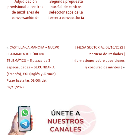
Adjudicación
Segunda propuesta
provisional a centros
parcial de centros
de auxiliares de
seleccionados de la
conversación de
tercera convocatoria
inglés y francés
de ayudas del Plan de
climatización en
colegios
«
CASTILLA-LA MANCHA – NUEVO
| MESA SECTORIAL 06/10/2022 |
LLAMAMIENTO PÚBLICO
Concurso de Traslados |
TELEMÁTICO – 3 plazas de 3
Informaciones sobre oposiciones
especialidades – SECUNDARIA
y concurso de méritos |
»
(Francés), EOI (Inglés y Alemán).
Plazo hasta las 09:00h del
07/10/2022.