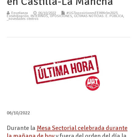
en Castilla-La Mancha
Enseñanza
06/10/2022
#UGToposicionesEEMMclm2023
,
Estabilización
,
INTERINOS
,
OPOSICIONES
,
ÚLTIMAS NOTICIAS: E. PÚBLICA
,
_novedades centros
06/10/2022
Durante la
Mesa Sectorial celebrada durante
la mañana de hoy
y fuera del orden del día la