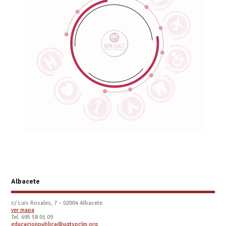
Albacete
c/ Luis Rosales, 7 – 02004 Albacete
ver mapa
Tel. 695 58 01 09
educacionpublica@ugtspclm.org