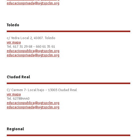
educacionprivada@ugtspclm.org
Toledo
c/ Yedra Local 2, 45007. Toledo
ver mapa
Tel.
617 31 29 68 – 660 61 35 61
educacionpublica@ugtspclm.org
educacionprivada@ugtspclm.org
Ciudad Real
C/ Carmen 7- Local bajo – 13003 Ciudad Real
ver mapa
Tel. 627884440
educacionpublica@ugtspclm.org
educacionprivada@ugtspclm.org
Regional