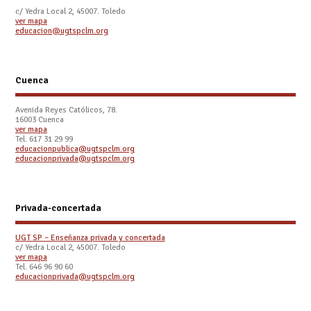
c/ Yedra Local 2, 45007. Toledo
ver mapa
educacion@ugtspclm.org
Cuenca
Avenida Reyes Católicos, 78.
16003 Cuenca
ver mapa
Tel. 617 31 29 99
educacionpublica@ugtspclm.org
educacionprivada@ugtspclm.org
Privada-concertada
UGT SP – Enseñanza privada y concertada
c/ Yedra Local 2, 45007. Toledo
ver mapa
Tel. 646 96 90 60
educacionprivada@ugtspclm.org