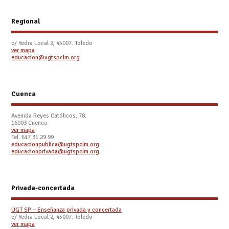
Regional
c/ Yedra Local 2, 45007. Toledo
ver mapa
educacion@ugtspclm.org
Cuenca
Avenida Reyes Católicos, 78.
16003 Cuenca
ver mapa
Tel. 617 31 29 99
educacionpublica@ugtspclm.org
educacionprivada@ugtspclm.org
Privada-concertada
UGT SP – Enseñanza privada y concertada
c/ Yedra Local 2, 45007. Toledo
ver mapa