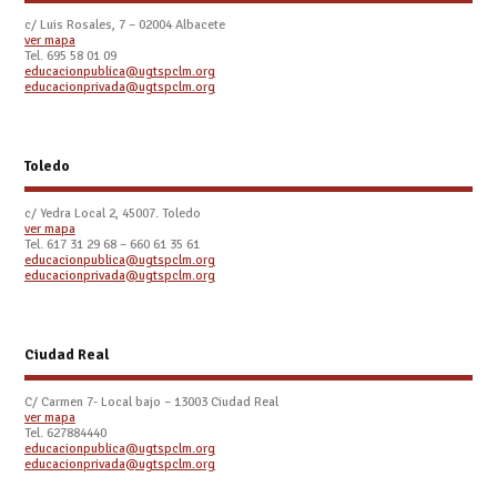
c/ Luis Rosales, 7 – 02004 Albacete
ver mapa
Tel. 695 58 01 09
educacionpublica@ugtspclm.org
educacionprivada@ugtspclm.org
Toledo
c/ Yedra Local 2, 45007. Toledo
ver mapa
Tel.
617 31 29 68 – 660 61 35 61
educacionpublica@ugtspclm.org
educacionprivada@ugtspclm.org
Ciudad Real
C/ Carmen 7- Local bajo – 13003 Ciudad Real
ver mapa
Tel. 627884440
educacionpublica@ugtspclm.org
educacionprivada@ugtspclm.org