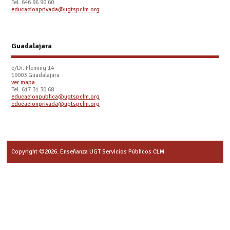
Tel. 646 96 90 60
educacionprivada@ugtspclm.org
Guadalajara
c/Dr. Fleming 14
19003 Guadalajara
ver mapa
Tel. 617 31 30 68
educacionpublica@ugtspclm.org
educacionprivada@ugtspclm.org
Copyright ©2026. Enseñanza UGT Servicios Públicos CLM