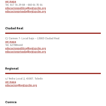
ver mapa
Tel.
617 31 29 68 – 660 61 35 61
educacionpublica@ugtspclm.org
educacionprivada@ugtspclm.org
Ciudad Real
C/ Carmen 7- Local bajo – 13003 Ciudad Real
ver mapa
Tel. 627884440
educacionpublica@ugtspclm.org
educacionprivada@ugtspclm.org
Regional
c/ Yedra Local 2, 45007. Toledo
ver mapa
educacion@ugtspclm.org
Cuenca