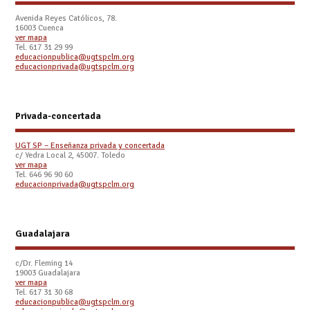
Avenida Reyes Católicos, 78.
16003 Cuenca
ver mapa
Tel. 617 31 29 99
educacionpublica@ugtspclm.org
educacionprivada@ugtspclm.org
Privada-concertada
UGT SP – Enseñanza privada y concertada
c/ Yedra Local 2, 45007. Toledo
ver mapa
Tel. 646 96 90 60
educacionprivada@ugtspclm.org
Guadalajara
c/Dr. Fleming 14
19003 Guadalajara
ver mapa
Tel. 617 31 30 68
educacionpublica@ugtspclm.org