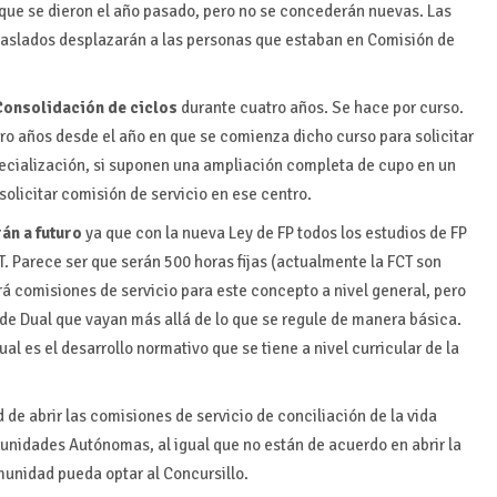
 que se dieron el año pasado, pero no se concederán nuevas. Las
raslados desplazarán a las personas que estaban en Comisión de
onsolidación de ciclos
durante cuatro años. Se hace por curso.
tro años desde el año en que se comienza dicho curso para solicitar
pecialización, si suponen una ampliación completa de cupo en un
olicitar comisión de servicio en ese centro.
án a futuro
ya que con la nueva Ley de FP todos los estudios de FP
T. Parece ser que serán 500 horas fijas (actualmente la FCT son
rá comisiones de servicio para este concepto a nivel general, pero
de Dual que vayan más allá de lo que se regule de manera básica.
l es el desarrollo normativo que se tiene a nivel curricular de la
d de abrir las comisiones de servicio de conciliación de la vida
omunidades Autónomas, al igual que no están de acuerdo en abrir la
munidad pueda optar al Concursillo.