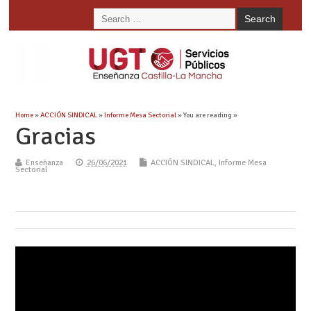
Home
»
ACCIÓN SINDICAL
»
Informe Mesa Sectorial
» You are reading »
Gracias
Enseñanza
26/06/2021
ACCIÓN SINDICAL
,
Informe Mesa
Sectorial