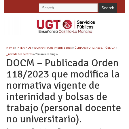
Home
»
INTERINOS
»
NORMATIVA de interinidades
»
ÚLTIMAS NOTICIAS: E. PÚBLICA
»
_novedades centros
» You are reading »
DOCM – Publicada Orden
118/2023 que modifica la
normativa vigente de
interinidad y bolsas de
trabajo (personal docente
no universitario).