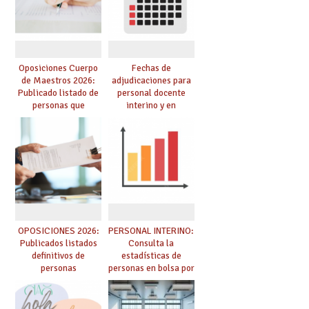
de adjudicación
oposición
Oposiciones Cuerpo
Fechas de
de Maestros 2026:
adjudicaciones para
Publicado listado de
personal docente
personas que
interino y en
adquieren nueva
prácticas: todo lo que
especialidad
debes saber
OPOSICIONES 2026:
PERSONAL INTERINO:
Publicados listados
Consulta la
definitivos de
estadísticas de
personas
personas en bolsa por
seleccionadas. ¿Qué
cuerpo, especialidad
hacer ahora si he
y tipo de bolsa para
obtenido plaza?
el curso 26/27