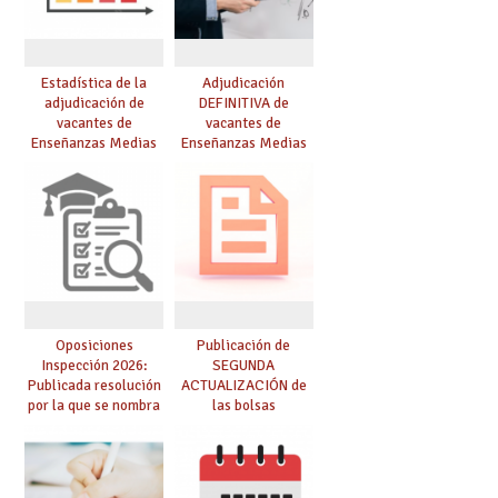
Estadística de la
Adjudicación
adjudicación de
DEFINITIVA de
vacantes de
vacantes de
Enseñanzas Medias
Enseñanzas Medias
para el curso 26/27
para el curso 26-27
Oposiciones
Publicación de
Inspección 2026:
SEGUNDA
Publicada resolución
ACTUALIZACIÓN de
por la que se nombra
las bolsas
funcionarios/as en
provisionales de
prácticas, se regulan
Cuerpo de Maestros
dichas prácticas y se
de especialidades
convoca acto público
convocadas a