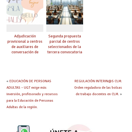
Adjudicación
Segunda propuesta
provisional a centros
parcial de centros
de auxiliares de
seleccionados de la
conversación de
tercera convocatoria
inglés y francés
de ayudas del Plan de
climatización en
colegios
«
EDUCACIÓN DE PERSONAS
REGULACIÓN INTERIN@S CLM:
ADULTAS – UGT exige más
Orden reguladora de las bolsas
inversión, profesorado y recursos
de trabajo docentes en CLM.
»
para la Educación de Personas
Adultas de la región.