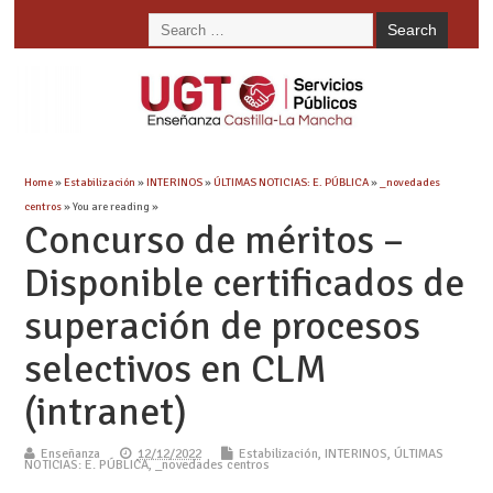
Home
»
Estabilización
»
INTERINOS
»
ÚLTIMAS NOTICIAS: E. PÚBLICA
»
_novedades
centros
» You are reading »
Concurso de méritos –
Disponible certificados de
superación de procesos
selectivos en CLM
(intranet)
Enseñanza
12/12/2022
Estabilización
,
INTERINOS
,
ÚLTIMAS
NOTICIAS: E. PÚBLICA
,
_novedades centros