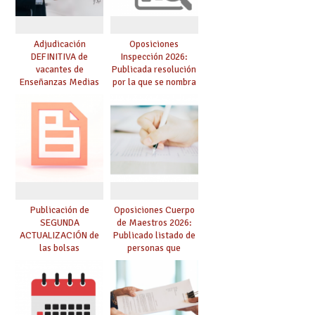
Adjudicación
Oposiciones
DEFINITIVA de
Inspección 2026:
vacantes de
Publicada resolución
Enseñanzas Medias
por la que se nombra
para el curso 26-27
funcionarios/as en
prácticas, se regulan
dichas prácticas y se
convoca acto público
de adjudicación
Publicación de
Oposiciones Cuerpo
SEGUNDA
de Maestros 2026:
ACTUALIZACIÓN de
Publicado listado de
las bolsas
personas que
provisionales de
adquieren nueva
Cuerpo de Maestros
especialidad
de especialidades
convocadas a
oposición