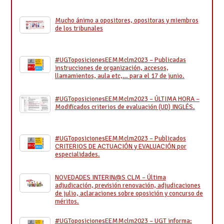
Mucho ánimo a opositores, opositoras y miembros
de los tribunales
#UGToposicionesEEMMclm2023 – Publicadas
instrucciones de organización, accesos,
llamamientos, aula etc,… para el 17 de junio.
#UGToposicionesEEMMclm2023 – ÚLTIMA HORA –
Modificados criterios de evaluación (UD) INGLÉS.
#UGToposicionesEEMMclm2023 – Publicados
CRITERIOS DE ACTUACIÓN y EVALUACIÓN por
especialidades.
NOVEDADES INTERIN@S CLM – Última
adjudicación, previsión renovación, adjudicaciones
de julio, aclaraciones sobre oposición y concurso de
méritos.
#UGToposicionesEEMMclm2023 – UGT informa: