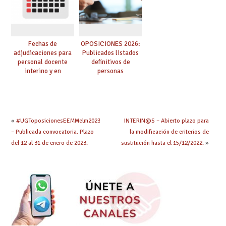
Fechas de
OPOSICIONES 2026:
adjudicaciones para
Publicados listados
personal docente
definitivos de
interino y en
personas
prácticas: todo lo que
seleccionadas. ¿Qué
debes saber
hacer ahora si he
obtenido plaza?
«
#UGToposicionesEEMMclm2023
INTERIN@S – Abierto plazo para
– Publicada convocatoria. Plazo
la modificación de criterios de
del 12 al 31 de enero de 2023.
sustitución hasta el 15/12/2022.
»