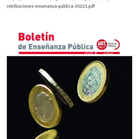
retribuciones-ensenanza-publica-20221.pdf