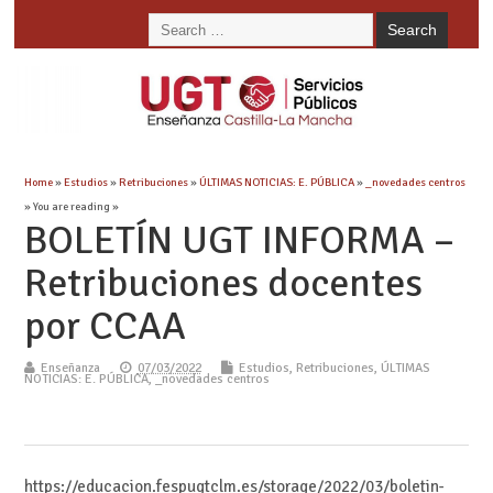
Home
»
Estudios
»
Retribuciones
»
ÚLTIMAS NOTICIAS: E. PÚBLICA
»
_novedades centros
» You are reading »
BOLETÍN UGT INFORMA –
Retribuciones docentes
por CCAA
Enseñanza
07/03/2022
Estudios
,
Retribuciones
,
ÚLTIMAS
NOTICIAS: E. PÚBLICA
,
_novedades centros
https://educacion.fespugtclm.es/storage/2022/03/boletin-