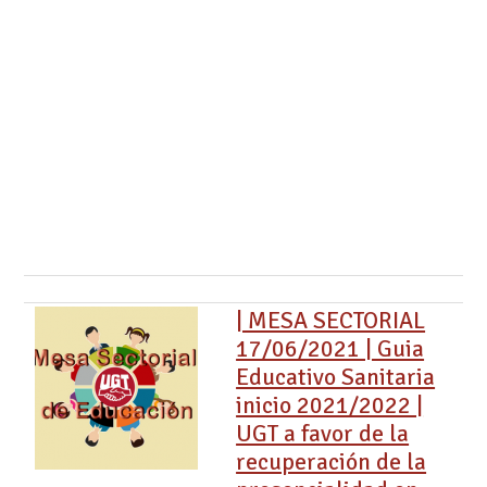
i
n
t
e
r
i
n
@
s
| MESA SECTORIAL
17/06/2021 | Guia
Educativo Sanitaria
inicio 2021/2022 |
UGT a favor de la
recuperación de la