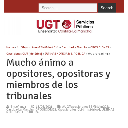
Home
»
#UGToposicionesEEMMclm2021
»
Castilla-La Mancha
»
OPOSICIONES
»
Oposiciones CLM [histórico]
»
ÚLTIMAS NOTICIAS: E. PÚBLICA
» You are reading »
Mucho ánimo a
opositores, opositoras y
miembros de los
tribunales
Enseñanza
18/06/2021
#UGToposicionesEEMMclm2021
,
Castilla-La Mancha
,
OPOSICIONES
,
Oposiciones CLM [histórico]
,
ÚLTIMAS
NOTICIAS: E. PÚBLICA