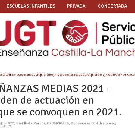
ESCUELAS INFANTILES
PRIVADA
CONCERTADA
SICIONES
»
Oposiciones CLM [histórico]
»
Oposiciones todas CCAA [histórico]
»
ÚLTIMAS NOTICIAS:
ÑANZAS MEDIAS 2021 –
den de actuación en
 que se convoquen en 2021.
Mclm2021
,
Castilla-La Mancha
,
OPOSICIONES
,
Oposiciones CLM [histórico]
,
PÚBLICA