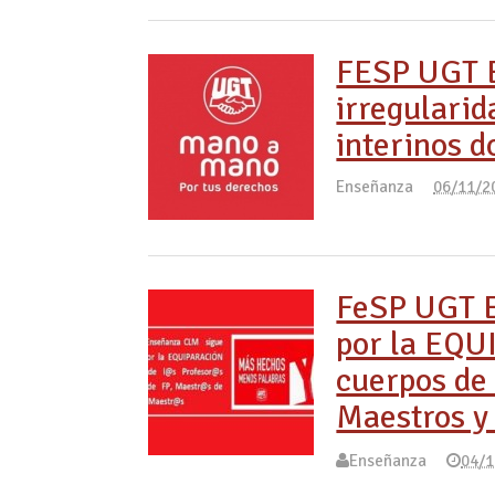
FESP UGT 
irregularid
interinos d
Enseñanza
06/11/2
FeSP UGT E
por la EQU
cuerpos de 
Maestros y
Enseñanza
04/1