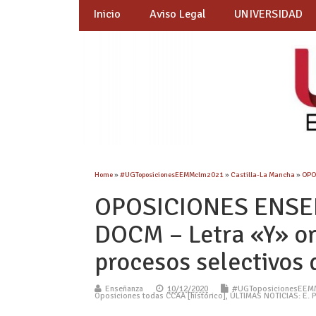
Inicio
Aviso Legal
UNIVERSIDAD
Home
»
#UGToposicionesEEMMclm2021
»
Castilla-La Mancha
»
OPO
OPOSICIONES ENSE
DOCM – Letra «Y» or
procesos selectivos
Enseñanza
10/12/2020
#UGToposicionesEEM
Oposiciones todas CCAA [histórico]
,
ÚLTIMAS NOTICIAS: E. 