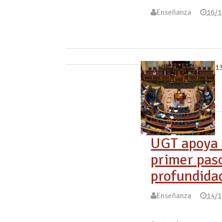
Enseñanza
16/1
1
UGT apoya 
primer pas
profundida
Enseñanza
14/1