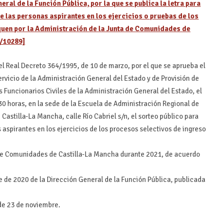
ral de la Función Pública, por la que se publica la letra para
e las personas aspirantes en los ejercicios o pruebas de los
uen por la Administración de la Junta de Comunidades de
0/10289]
el Real Decreto 364/1995, de 10 de marzo, por el que se aprueba el
rvicio de la Administración General del Estado y de Provisión de
 Funcionarios Civiles de la Administración General del Estado, el
30 horas, en la sede de la Escuela de Administración Regional de
astilla-La Mancha, calle Río Cabriel s/n, el sorteo público para
 aspirantes en los ejercicios de los procesos selectivos de ingreso
 de Comunidades de Castilla-La Mancha durante 2021, de acuerdo
 de 2020 de la Dirección General de la Función Pública, publicada
 de 23 de noviembre.