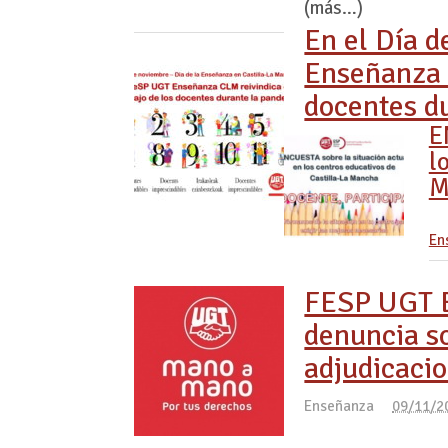
(más…)
En el Día 
Enseñanza C
docentes d
E
l
M
En
FESP UGT E
denuncia so
adjudicacio
Enseñanza
09/11/2