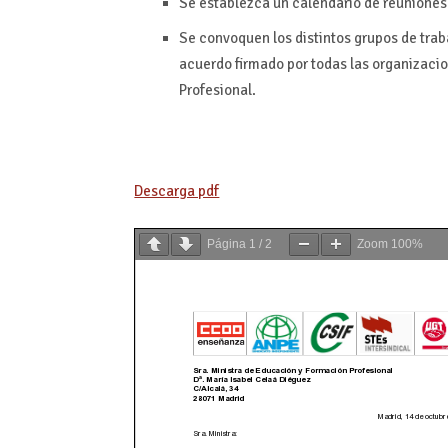
Se establezca un calendario de reuniones 
Se convoquen los distintos grupos de trab
acuerdo firmado por todas las organizacio
Profesional.
Descarga pdf
Página
1
/
2
Zoom
100%