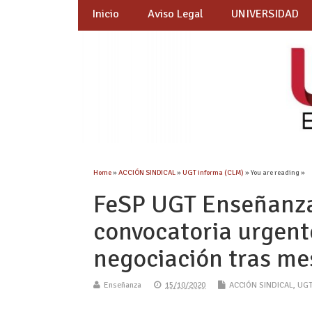
Inicio
Aviso Legal
UNIVERSIDAD
Home
»
ACCIÓN SINDICAL
»
UGT informa (CLM)
» You are reading »
FeSP UGT Enseñanza 
convocatoria urgen
negociación tras mes
Enseñanza
15/10/2020
ACCIÓN SINDICAL
,
UGT