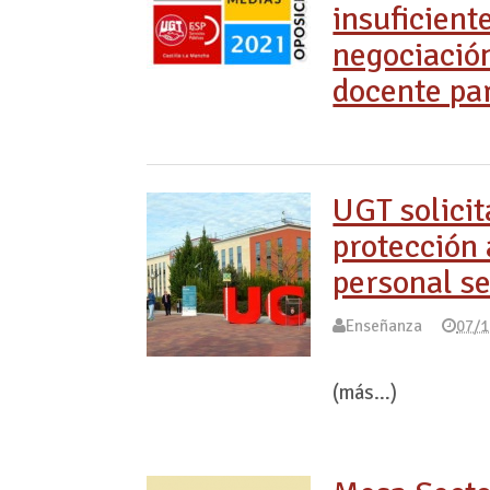
insuficient
negociación
docente pa
UGT solicit
protección 
personal s
Enseñanza
07/1
(más…)