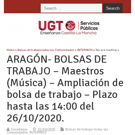
Home
»
Bolsas de trabajo todas las Comunidades
»
INTERINOS
» You are reading »
ARAGÓN- BOLSAS DE
TRABAJO – Maestros
(Música) – Ampliación de
bolsa de trabajo – Plazo
hasta las 14:00 del
26/10/2020.
Enseñanza
15/10/2020
Bolsas de trabajo todas las
Comunidades
,
INTERINOS