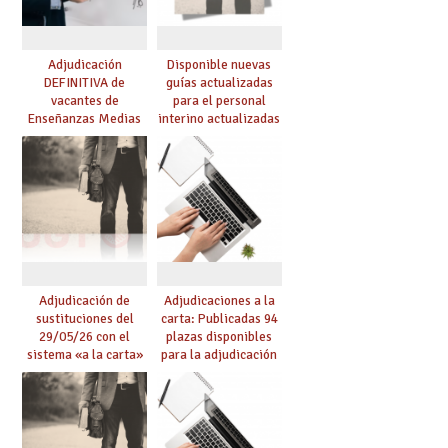
Adjudicación
Disponible nuevas
DEFINITIVA de
guías actualizadas
vacantes de
para el personal
Enseñanzas Medias
interino actualizadas
para el curso 26-27
para el curso 26/27
Adjudicación de
Adjudicaciones a la
sustituciones del
carta: Publicadas 94
29/05/26 con el
plazas disponibles
sistema «a la carta»
para la adjudicación
conseguido con el
de mañana y abierto
Acuerdo de Mejoras
plazo de solicitudes