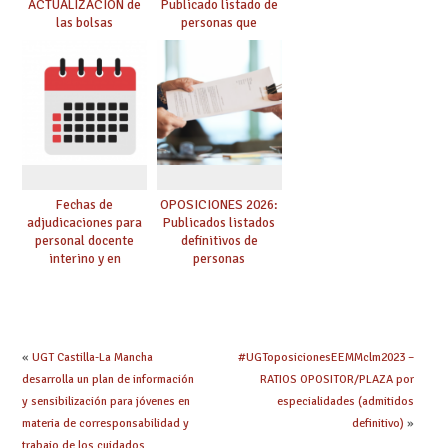
ACTUALIZACIÓN de
Publicado listado de
las bolsas
personas que
provisionales de
adquieren nueva
Cuerpo de Maestros
especialidad
de especialidades
convocadas a
oposición
Fechas de
OPOSICIONES 2026:
adjudicaciones para
Publicados listados
personal docente
definitivos de
interino y en
personas
prácticas: todo lo que
seleccionadas. ¿Qué
debes saber
hacer ahora si he
obtenido plaza?
«
UGT Castilla-La Mancha
#UGToposicionesEEMMclm2023 –
desarrolla un plan de información
RATIOS OPOSITOR/PLAZA por
y sensibilización para jóvenes en
especialidades (admitidos
materia de corresponsabilidad y
definitivo)
»
trabajo de los cuidados.