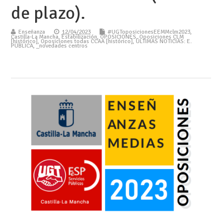
de plazo).
Enseñanza
12/04/2023
#UGToposicionesEEMMclm2023
,
Castilla-La Mancha
,
Estabilización
,
OPOSICIONES
,
Oposiciones CLM
[histórico]
,
Oposiciones todas CCAA [histórico]
,
ÚLTIMAS NOTICIAS: E.
PÚBLICA
,
_novedades centros