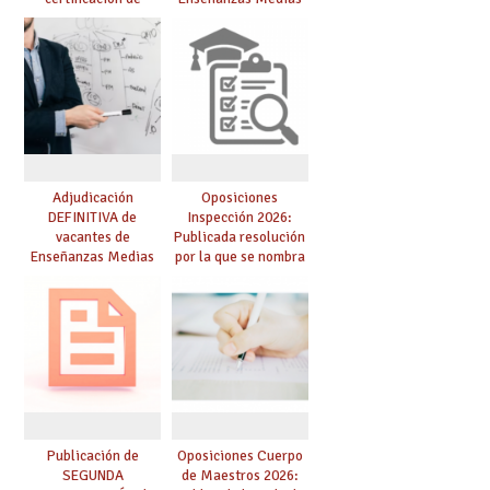
competencia
para el curso 26/27
lingüística: publicada
resolución definitiva
Adjudicación
Oposiciones
DEFINITIVA de
Inspección 2026:
vacantes de
Publicada resolución
Enseñanzas Medias
por la que se nombra
para el curso 26-27
funcionarios/as en
prácticas, se regulan
dichas prácticas y se
convoca acto público
de adjudicación
Publicación de
Oposiciones Cuerpo
SEGUNDA
de Maestros 2026: