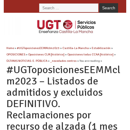
Home
»
#UGToposicionesEEMMclm2023
»
Castilla-La Mancha
»
Estabilización
»
OPOSICIONES
»
Oposiciones CLM [histórico]
»
Oposiciones todas CCAA [histórico]
»
ÚLTIMAS NOTICIAS: E. PÚBLICA
»
_novedades centros
» You are reading »
#UGToposicionesEEMMcl
m2023 – Listados de
admitidos y excluidos
DEFINITIVO.
Reclamaciones por
recurso de alzada (1 mes