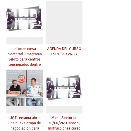
se pueden celebrar
centros educativos y
de manera
exige al Ministerio
telemática, sin exigir
que los compromisos
presencialidad en el
se materialicen con
centro
la mayor agilidad
posible
Informe mesa
AGENDA DEL CURSO
Sectorial: Programa
ESCOLAR 26-27
piloto para centros
tensionados dentro
del marco del
Acuerdo de Mejoras y
evaluación del curso
25/26
UGT reclama abrir
Mesa Sectorial
una nueva etapa de
30/06/26: Canoso,
negociación para
instrucciones curso