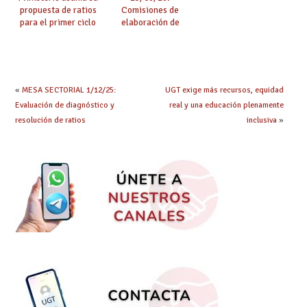
propuesta de ratios
Comisiones de
para el primer ciclo
elaboración de
de Infantil y pide
pruebas de
extender la misma
certificación de
ambición al resto de
competencia
etapas
lingüística
«
MESA SECTORIAL 1/12/25:
UGT exige más recursos, equidad
Evaluación de diagnóstico y
real y una educación plenamente
resolución de ratios
inclusiva
»