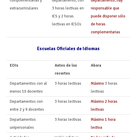
complementarias y
departamento, con
departamento, hay
extracurriculares
3 horas lectivas en
responsable que
IES y 2 horas
puede disponer sólo
lectivas en IESOs
de horas
complementarias
Escuelas Oficiales de Idiomas
EOIs
Antes de los
Ahora
recortes
Departamentos con al
3 horas lectivas
Máximo
3 horas
menos 10 docentes
lectivas
Departamentos con
3 horas lectivas
Máximo 2 horas
entre 2 y 9 docentes
lectivas
Departamentos
3 horas lectivas
Máximo 1 hora
unipersonales
lectiva