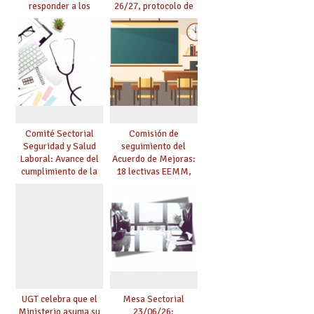
responder a los
26/27, protocolo de
nuevos desafíos de la
agresiones.
educación
Comité Sectorial
Comisión de
Seguridad y Salud
seguimiento del
Laboral: Avance del
Acuerdo de Mejoras:
cumplimiento de la
18 lectivas EEMM,
planificación de la
canoso, reducción
actividad preventiva
mayores 55 y pilotaje
en centros
tensionados
UGT celebra que el
Mesa Sectorial
Ministerio asuma su
23/06/26: