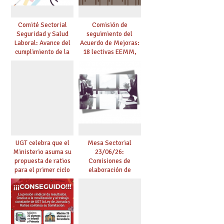
Comité Sectorial
Comisión de
Seguridad y Salud
seguimiento del
Laboral: Avance del
Acuerdo de Mejoras:
cumplimiento de la
18 lectivas EEMM,
planificación de la
canoso, reducción
actividad preventiva
mayores 55 y pilotaje
en centros
tensionados
UGT celebra que el
Mesa Sectorial
Ministerio asuma su
23/06/26:
propuesta de ratios
Comisiones de
para el primer ciclo
elaboración de
de Infantil y pide
pruebas de
extender la misma
certificación de
ambición al resto de
competencia
etapas
lingüística