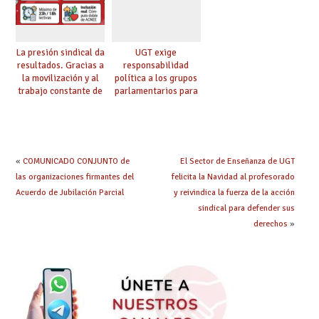
La presión sindical da
UGT exige
resultados. Gracias a
responsabilidad
la movilización y al
política a los grupos
trabajo constante de
parlamentarios para
UGT la Ley de
evitar retrasos en las
Jornada y Ratios
mejoras urgentes de
continúa su
la enseñanza
tramitación
«
COMUNICADO CONJUNTO de
El Sector de Enseñanza de UGT
las organizaciones firmantes del
felicita la Navidad al profesorado
Acuerdo de Jubilación Parcial
y reivindica la fuerza de la acción
sindical para defender sus
derechos
»