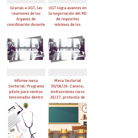
Gracias a UGT, las
UGT logra avances en
reuniones de los
la negociación del RD
órganos de
de requisitos
coordinación docente
mínimos de los
se pueden celebrar
centros educativos y
de manera
exige al Ministerio
telemática, sin exigir
que los compromisos
presencialidad en el
se materialicen con
centro
la mayor agilidad
posible
Informe mesa
Mesa Sectorial
Sectorial: Programa
30/06/26: Canoso,
piloto para centros
instrucciones curso
tensionados dentro
26/27, protocolo de
del marco del
agresiones.
Acuerdo de Mejoras y
evaluación del curso
25/26