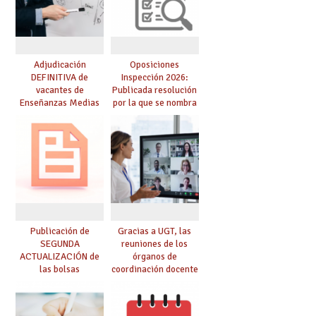
Adjudicación
Oposiciones
DEFINITIVA de
Inspección 2026:
vacantes de
Publicada resolución
Enseñanzas Medias
por la que se nombra
para el curso 26-27
funcionarios/as en
prácticas, se regulan
dichas prácticas y se
convoca acto público
de adjudicación
Publicación de
Gracias a UGT, las
SEGUNDA
reuniones de los
ACTUALIZACIÓN de
órganos de
las bolsas
coordinación docente
provisionales de
se pueden celebrar
Cuerpo de Maestros
de manera
de especialidades
telemática, sin exigir