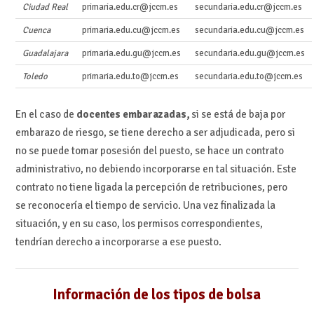
Ciudad Real
primaria.edu.cr@jccm.es
secundaria.edu.cr@jccm.es
Cuenca
primaria.edu.cu@jccm.es
secundaria.edu.cu@jccm.es
Guadalajara
primaria.edu.gu@jccm.es
secundaria.edu.gu@jccm.es
Toledo
primaria.edu.to@jccm.es
secundaria.edu.to@jccm.es
En el caso de
docentes embarazadas,
si se está de baja por
embarazo de riesgo, se tiene derecho a ser adjudicada, pero si
no se puede tomar posesión del puesto, se hace un contrato
administrativo, no debiendo incorporarse en tal situación. Este
contrato no tiene ligada la percepción de retribuciones, pero
se reconocería el tiempo de servicio. Una vez finalizada la
situación, y en su caso, los permisos correspondientes,
tendrían derecho a incorporarse a ese puesto.
Información de los tipos de bolsa