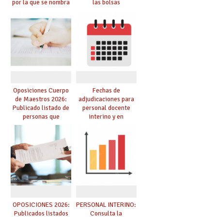
por la que se nombra
las bolsas
funcionarios/as en
provisionales de
prácticas, se regulan
Cuerpo de Maestros
dichas prácticas y se
de especialidades
convoca acto público
convocadas a
de adjudicación
oposición
Oposiciones Cuerpo
Fechas de
de Maestros 2026:
adjudicaciones para
Publicado listado de
personal docente
personas que
interino y en
adquieren nueva
prácticas: todo lo que
especialidad
debes saber
OPOSICIONES 2026:
PERSONAL INTERINO:
Publicados listados
Consulta la