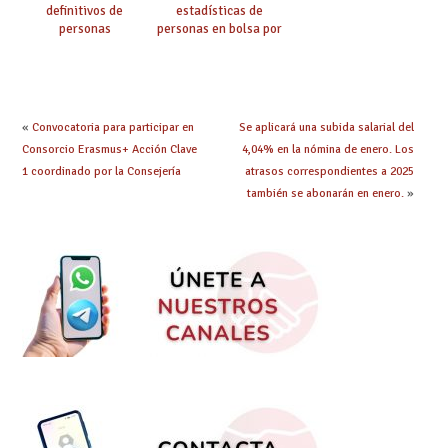
definitivos de
estadísticas de
personas
personas en bolsa por
seleccionadas. ¿Qué
cuerpo, especialidad
hacer ahora si he
y tipo de bolsa para
obtenido plaza?
el curso 26/27
«
Convocatoria para participar en
Se aplicará una subida salarial del
Consorcio Erasmus+ Acción Clave
4,04% en la nómina de enero. Los
1 coordinado por la Consejería
atrasos correspondientes a 2025
también se abonarán en enero.
»