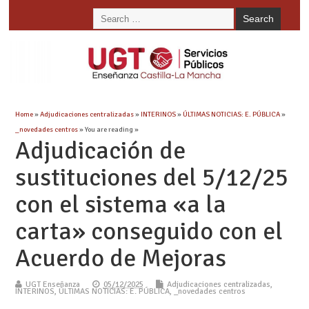
Home
»
Adjudicaciones centralizadas
»
INTERINOS
»
ÚLTIMAS NOTICIAS: E. PÚBLICA
»
_novedades centros
» You are reading »
Adjudicación de
sustituciones del 5/12/25
con el sistema «a la
carta» conseguido con el
Acuerdo de Mejoras
UGT Enseñanza
05/12/2025
Adjudicaciones centralizadas
,
INTERINOS
,
ÚLTIMAS NOTICIAS: E. PÚBLICA
,
_novedades centros