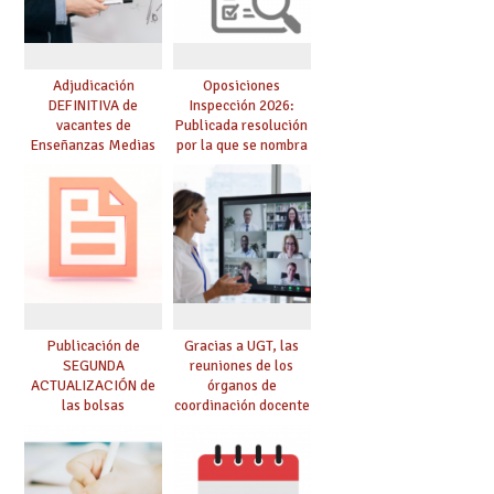
Adjudicación
Oposiciones
DEFINITIVA de
Inspección 2026:
vacantes de
Publicada resolución
Enseñanzas Medias
por la que se nombra
para el curso 26-27
funcionarios/as en
prácticas, se regulan
dichas prácticas y se
convoca acto público
de adjudicación
Publicación de
Gracias a UGT, las
SEGUNDA
reuniones de los
ACTUALIZACIÓN de
órganos de
las bolsas
coordinación docente
provisionales de
se pueden celebrar
Cuerpo de Maestros
de manera
de especialidades
telemática, sin exigir
convocadas a
presencialidad en el