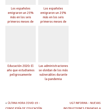
Los españoles
Los españoles
emigraron un 21%
emigraron un 21%
más en los seis
más en los seis
primeros meses de
primeros meses de
2020 pese a la
2020 pese a la
pandemia
pandemia
Educación 2020: El
Las administraciones
año que estudiamos
se olvidan de los más
peligrosamente
vulnerables durante
la pandemia
«
ÚLTIMA HORA COVID-19 –
UGT INFORMA – NUEVAS
CONSEJERÍA DE EDUCACIÓN:
INSTRUCCIONES ENVIADAS A