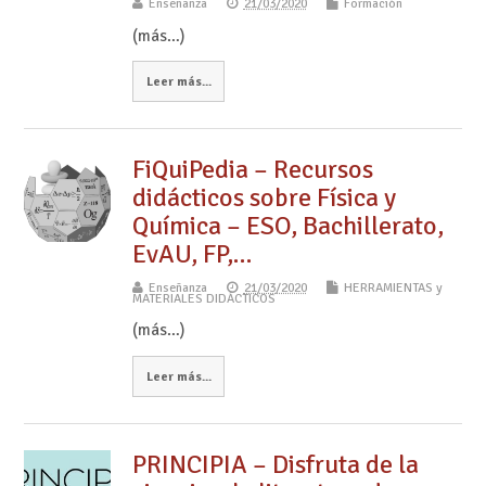
Enseñanza
21/03/2020
Formación
(más…)
Leer más...
FiQuiPedia – Recursos
didácticos sobre Física y
Química – ESO, Bachillerato,
EvAU, FP,…
Enseñanza
21/03/2020
HERRAMIENTAS y
MATERIALES DIDÁCTICOS
(más…)
Leer más...
PRINCIPIA – Disfruta de la