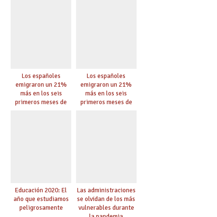
Los españoles
Los españoles
emigraron un 21%
emigraron un 21%
más en los seis
más en los seis
primeros meses de
primeros meses de
2020 pese a la
2020 pese a la
pandemia
pandemia
Educación 2020: El
Las administraciones
año que estudiamos
se olvidan de los más
peligrosamente
vulnerables durante
la pandemia