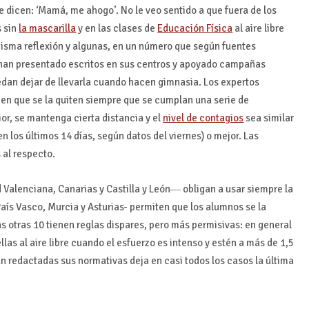
e dicen: ‘Mamá, me ahogo’. No le veo sentido a que fuera de los
 sin
la mascarilla
y en las clases de
Educación Física
al aire libre
isma reflexión y algunas, en un número que según fuentes
 han presentado escritos en sus centros y apoyado campañas
edan dejar de llevarla cuando hacen gimnasia. Los expertos
 en que se la quiten siempre que se cumplan una serie de
ior, se mantenga cierta distancia y el
nivel de contagios
sea similar
n los últimos 14 días, según datos del viernes) o mejor. Las
al respecto.
alenciana, Canarias y Castilla y León― obligan a usar siempre la
aís Vasco, Murcia y Asturias- permiten que los alumnos se la
s otras 10 tienen reglas dispares, pero más permisivas: en general
as al aire libre cuando el esfuerzo es intenso y estén a más de 1,5
n redactadas sus normativas deja en casi todos los casos la última