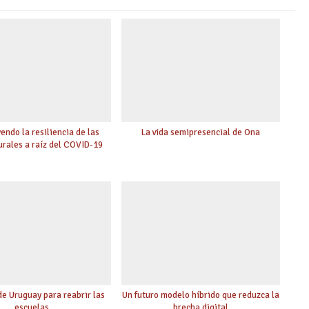
endo la resiliencia de las
La vida semipresencial de Ona
urales a raíz del COVID-19
de Uruguay para reabrir las
Un futuro modelo híbrido que reduzca la
escuelas
brecha digital