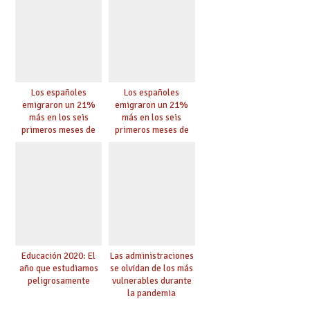
Los españoles
Los españoles
emigraron un 21%
emigraron un 21%
más en los seis
más en los seis
primeros meses de
primeros meses de
2020 pese a la
2020 pese a la
pandemia
pandemia
Educación 2020: El
Las administraciones
año que estudiamos
se olvidan de los más
peligrosamente
vulnerables durante
la pandemia