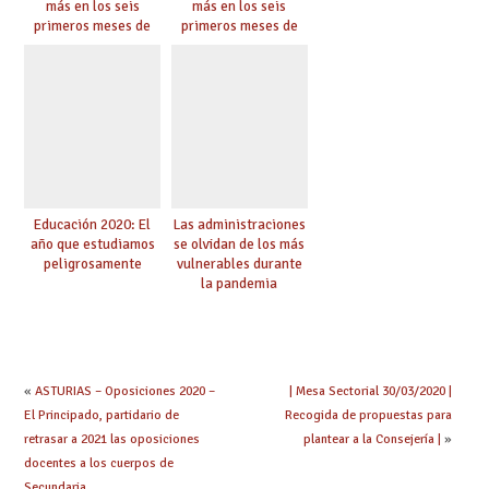
más en los seis
más en los seis
primeros meses de
primeros meses de
2020 pese a la
2020 pese a la
pandemia
pandemia
Educación 2020: El
Las administraciones
año que estudiamos
se olvidan de los más
peligrosamente
vulnerables durante
la pandemia
«
ASTURIAS – Oposiciones 2020 –
| Mesa Sectorial 30/03/2020 |
El Principado, partidario de
Recogida de propuestas para
retrasar a 2021 las oposiciones
plantear a la Consejería |
»
docentes a los cuerpos de
Secundaria