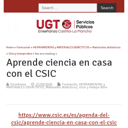
Home
»
Formación
»
HERRAMIENTAS y MATERIALES DIDÁCTICOS
»
Materiales didácticos
»
Ocio y tiempo libre
» You are reading »
Aprende ciencia en casa
con el CSIC
Enseñanza
27/03/2020
Formación
,
HERRAMIENTAS y
MATERIALES DIDÁCTICOS
,
Materiales didácticos
,
Ocio y tiempo libre
https://www.csic.es/es/agenda-del-
csic/aprende-ciencia-en-casa-con-el-csic