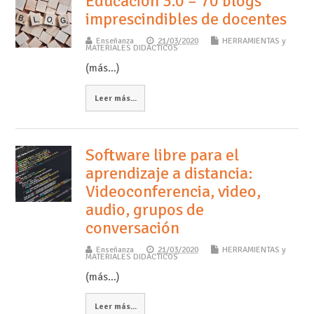
Educación 3.0 – 70 blogs
imprescindibles de docentes
Enseñanza
21/03/2020
HERRAMIENTAS y
MATERIALES DIDÁCTICOS
(más…)
Leer más...
Software libre para el
aprendizaje a distancia:
Videoconferencia, video,
audio, grupos de
conversación
Enseñanza
21/03/2020
HERRAMIENTAS y
MATERIALES DIDÁCTICOS
(más…)
Leer más...