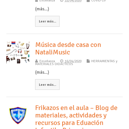
Enseñanza
22/04/2020
COVID-19
(más…)
Leer más...
Música desde casa con
NataliMusic
Enseñanza
16/04/2020
HERRAMIENTAS y
MATERIALES DIDÁCTICOS
(más…)
Leer más...
Frikazos en el aula – Blog de
materiales, actividades y
recursos para Eduación