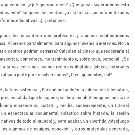
ara quedarse». ¿Qué querrán decir? ¿Qué jamás superaremos esta
 educación? Tampoco: los centros ya están más que informatizados
ataformas educativas…). ¿Entonces?
gunos les encantaría que profesores y alumnos continuáramos
a. Al menos parcialmente, para algunos niveles o materias. No va
 o centros podrían cerrarse? Calculen el dinero que recobraría el
ransportes, comedores, mantenimiento y, sobre todo, personal. ¿Se
a la vez con unos buenos recursos digitales (vídeos, tutoriales
n alguna parte para resolver dudas? ¿Cien, quinientos, mil?
et, la teleasistencia. ¿Por qué no también la educación telemática,
presencialidad que lo pague», se diría por ahí)? Imaginen un día de
lumno enciende su portátil y recibe, sucesivamente, un tutorial
un espectacular documental didáctico sobre historia, la sesión
 nativos de todo el mundo) y, para acabar, un divertido videojuego
 los alumnos de equipos, conexión y otros materiales generaría,