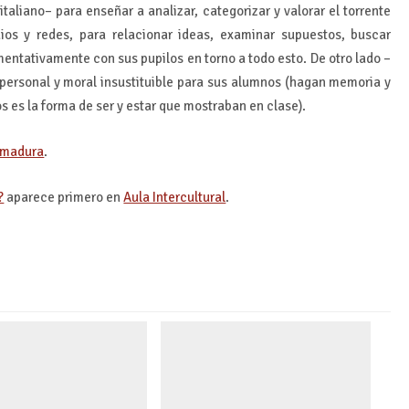
taliano– para enseñar a analizar, categorizar y valorar el torrente
os y redes, para relacionar ideas, examinar supuestos, buscar
mentativamente con sus pupilos en torno a todo esto. De otro lado –
e personal y moral insustituible para sus alumnos (hagan memoria y
 es la forma de ser y estar que mostraban en clase).
remadura
.
?
aparece primero en
Aula Intercultural
.