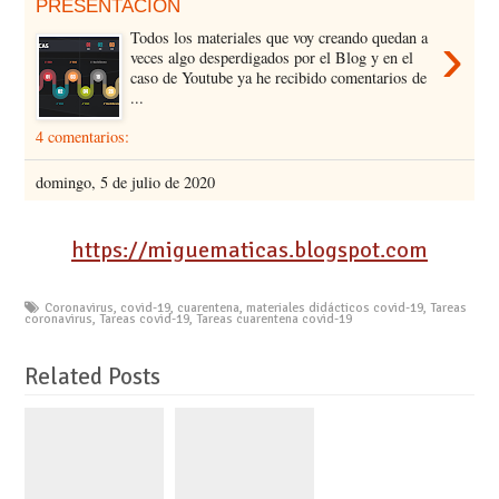
https://miguematicas.blogspot.com
Coronavirus
,
covid-19
,
cuarentena
,
materiales didácticos covid-19
,
Tareas
coronavirus
,
Tareas covid-19
,
Tareas cuarentena covid-19
Related Posts