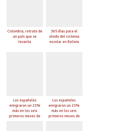
Colombia, retrato de
365 días para el
un país que se
olvido del sistema
levanta
escolar en Bolivia
Los españoles
Los españoles
emigraron un 21%
emigraron un 21%
más en los seis
más en los seis
primeros meses de
primeros meses de
2020 pese a la
2020 pese a la
pandemia
pandemia