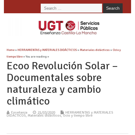
Home
»
HERRAMIENTAS y MATERIALES DIDÁCTICOS
»
Materiales didácticos
»
Ocio y
tiempo libre
» You are reading »
Ecoo Revolución Solar –
Documentales sobre
naturaleza y cambio
climático
Enseñanza
21/03/2020
HERRAMIENTAS y MATERIALES
DIDÁCTICOS
,
Materiales didácticos
,
Ocio y tiempo libre