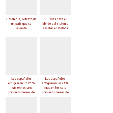
Colombia, retrato de
365 días para el
un país que se
olvido del sistema
levanta
escolar en Bolivia
Los españoles
Los españoles
emigraron un 21%
emigraron un 21%
más en los seis
más en los seis
primeros meses de
primeros meses de
2020 pese a la
2020 pese a la
pandemia
pandemia