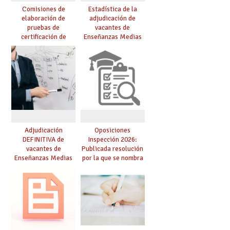
Comisiones de
Estadística de la
elaboración de
adjudicación de
pruebas de
vacantes de
certificación de
Enseñanzas Medias
competencia
para el curso 26/27
lingüística: publicada
resolución definitiva
Adjudicación
Oposiciones
DEFINITIVA de
Inspección 2026:
vacantes de
Publicada resolución
Enseñanzas Medias
por la que se nombra
para el curso 26-27
funcionarios/as en
prácticas, se regulan
dichas prácticas y se
convoca acto público
de adjudicación