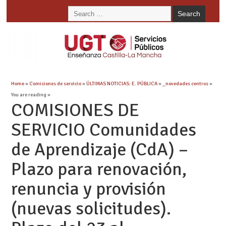
Home
»
Comisiones de servicio
»
ÚLTIMAS NOTICIAS: E. PÚBLICA
»
_novedades centros
»
You are reading »
COMISIONES DE
SERVICIO Comunidades
de Aprendizaje (CdA) –
Plazo para renovación,
renuncia y provisión
(nuevas solicitudes).