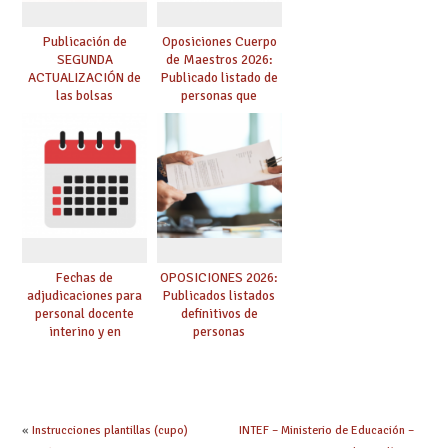
Publicación de
Oposiciones Cuerpo
SEGUNDA
de Maestros 2026:
ACTUALIZACIÓN de
Publicado listado de
las bolsas
personas que
provisionales de
adquieren nueva
Cuerpo de Maestros
especialidad
de especialidades
convocadas a
oposición
Fechas de
OPOSICIONES 2026:
adjudicaciones para
Publicados listados
personal docente
definitivos de
interino y en
personas
prácticas: todo lo que
seleccionadas. ¿Qué
debes saber
hacer ahora si he
obtenido plaza?
«
Instrucciones plantillas (cupo)
INTEF – Ministerio de Educación –