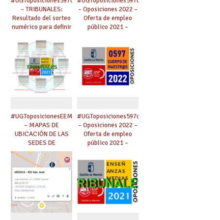
#UGToposiciones597clm2022
#UGToposiciones597clm2022
– TRIBUNALES:
– Oposiciones 2022 –
Resultado del sorteo
Oferta de empleo
numérico para definir
público 2021 –
los apellidos a partir
Maestros,
de los cuales se
Catedráticos Música
designarán los
y AAEE, Inspección.
miembros de
tribunal.
#UGToposicionesEEMMclm2021
#UGToposiciones597clm2022
– MAPAS DE
– Oposiciones 2022 –
UBICACIÓN DE LAS
Oferta de empleo
SEDES DE
público 2021 –
TRIBUNALES.
Maestros,
Catedráticos Música
y AAEE, Inspección.