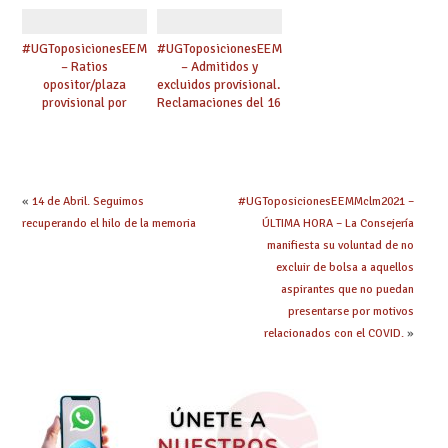
#UGToposicionesEEMMclm2021
#UGToposicionesEEMMclm2021
– Ratios
– Admitidos y
opositor/plaza
excluidos provisional.
provisional por
Reclamaciones del 16
especialidad
al 29 de abril.
(admitidos y
excluidos provisional)
«
14 de Abril. Seguimos
#UGToposicionesEEMMclm2021 –
recuperando el hilo de la memoria
ÚLTIMA HORA – La Consejería
manifiesta su voluntad de no
excluir de bolsa a aquellos
aspirantes que no puedan
presentarse por motivos
relacionados con el COVID.
»