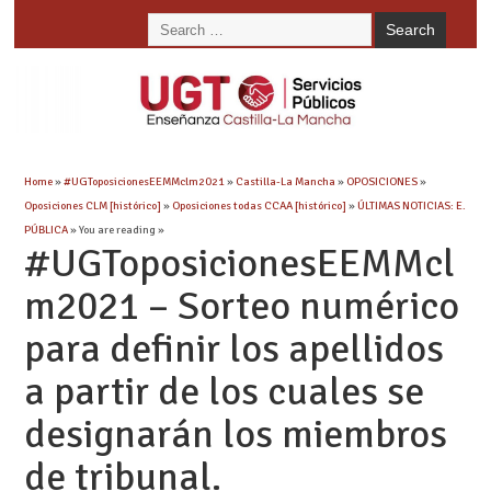
Home
»
#UGToposicionesEEMMclm2021
»
Castilla-La Mancha
»
OPOSICIONES
»
Oposiciones CLM [histórico]
»
Oposiciones todas CCAA [histórico]
»
ÚLTIMAS NOTICIAS: E.
PÚBLICA
» You are reading »
#UGToposicionesEEMMcl
m2021 – Sorteo numérico
para definir los apellidos
a partir de los cuales se
designarán los miembros
de tribunal.