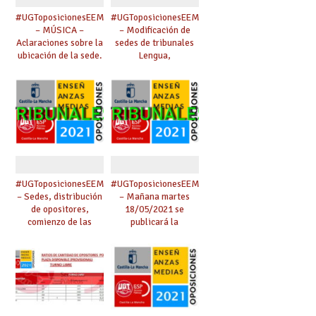
#UGToposicionesEEMMclm2021
#UGToposicionesEEMMclm2021
– MÚSICA –
– Modificación de
Aclaraciones sobre la
sedes de tribunales
ubicación de la sede.
Lengua,
Matemáticas, Inglés
y Economía. Cambio
de presidenta de
tribunal nº 3 de
Inglés.
#UGToposicionesEEMMclm2021
#UGToposicionesEEMMclm2021
– Sedes, distribución
– Mañana martes
de opositores,
18/05/2021 se
comienzo de las
publicará la
pruebas y
composición de
composición de
tribunales.
tribunales.