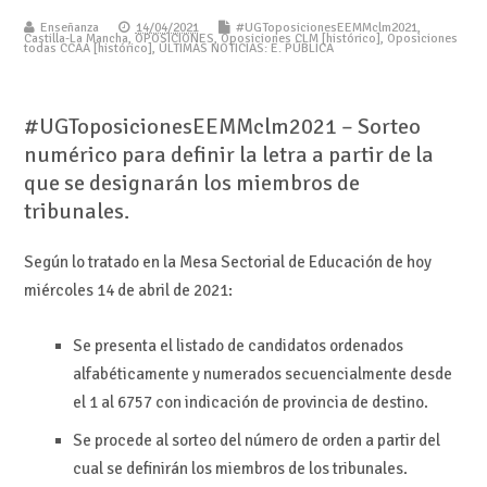
Enseñanza
14/04/2021
#UGToposicionesEEMMclm2021
,
Castilla-La Mancha
,
OPOSICIONES
,
Oposiciones CLM [histórico]
,
Oposiciones
todas CCAA [histórico]
,
ÚLTIMAS NOTICIAS: E. PÚBLICA
#UGToposicionesEEMMclm2021 – Sorteo
numérico para definir la letra a partir de la
que se designarán los miembros de
tribunales.
Según lo tratado en la Mesa Sectorial de Educación de hoy
miércoles 14 de abril de 2021:
Se presenta el listado de candidatos ordenados
alfabéticamente y numerados secuencialmente desde
el 1 al 6757 con indicación de provincia de destino.
Se procede al sorteo del número de orden a partir del
cual se definirán los miembros de los tribunales.